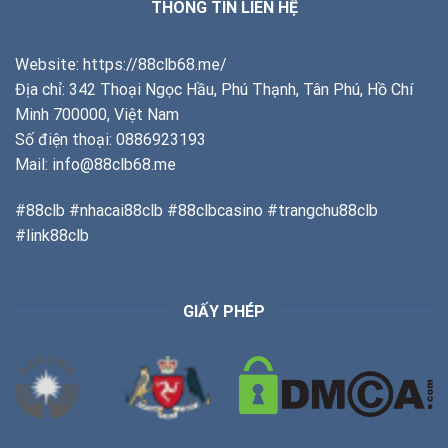
THÔNG TIN LIÊN HỆ
Website: https://88clb68.me/
Địa chỉ: 342 Thoại Ngọc Hầu, Phú Thạnh, Tân Phú, Hồ Chí
Minh 700000, Việt Nam
Số điện thoại: 0886923193
Mail:
info@88clb68.me
#88clb #nhacai88clb #88clbcasino #trangchu88clb
#link88clb
GIẤY PHÉP