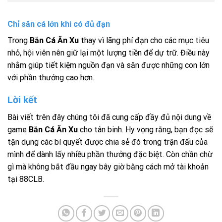
Chỉ săn cá lớn khi có đủ đạn
Trong
Bắn Cá Ăn Xu
thay vì lãng phí đạn cho các mục tiêu
nhỏ, hội viên nên giữ lại một lượng tiền để dự trữ. Điều này
nhằm giúp tiết kiệm nguồn đạn và săn được những con lớn
với phần thưởng cao hơn.
Lời kết
Bài viết trên đây chúng tôi đã cung cấp đầy đủ nội dung về
game
Bắn Cá Ăn Xu
cho tân binh. Hy vọng rằng, bạn đọc sẽ
tận dụng các bí quyết được chia sẻ đó trong trận đấu của
mình để dành lấy nhiều phần thưởng đặc biệt. Còn chần chừ
gì mà không bắt đầu ngay bây giờ bằng cách mở tài khoản
tại 88CLB.