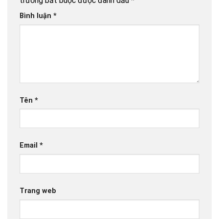
trường bắt buộc được đánh dấu
*
Bình luận
*
Tên
*
Email
*
Trang web