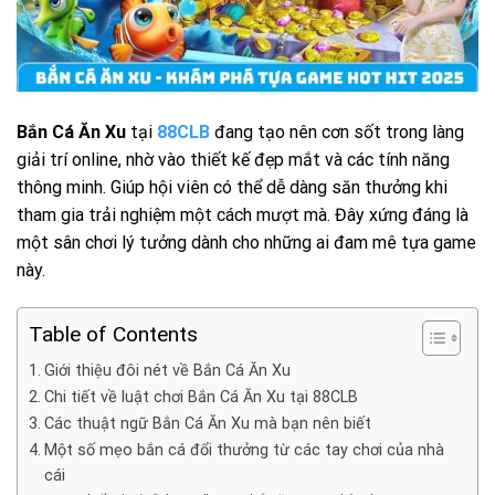
Bắn Cá Ăn Xu
tại
88CLB
đang tạo nên cơn sốt trong làng
giải trí online, nhờ vào thiết kế đẹp mắt và các tính năng
thông minh. Giúp hội viên có thể dễ dàng săn thưởng khi
tham gia trải nghiệm một cách mượt mà. Đây xứng đáng là
một sân chơi lý tưởng dành cho những ai đam mê tựa game
này.
Table of Contents
Giới thiệu đôi nét về Bắn Cá Ăn Xu
Chi tiết về luật chơi Bắn Cá Ăn Xu tại 88CLB
Các thuật ngữ Bắn Cá Ăn Xu mà bạn nên biết
Một số mẹo bắn cá đổi thưởng từ các tay chơi của nhà
cái