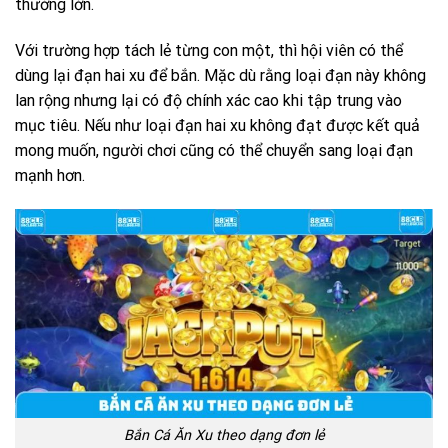
thưởng lớn.
Với trường hợp tách lẻ từng con một, thì hội viên có thể
dùng lại đạn hai xu để bắn. Mặc dù rằng loại đạn này không
lan rộng nhưng lại có độ chính xác cao khi tập trung vào
mục tiêu. Nếu như loại đạn hai xu không đạt được kết quả
mong muốn, người chơi cũng có thể chuyển sang loại đạn
mạnh hơn.
Bắn Cá Ăn Xu theo dạng đơn lẻ