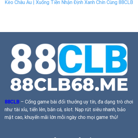
Kèo Châu Âu | Xuống Tiền Nhận Định Xanh Chín Cùng 88CLB
88CLB
– Cổng game bài đổi thưởng uy tín, đa dạng trò chơi
như tài xỉu, tiến lên, bắn cá, slot. Nạp rút siêu nhanh, bảo
mật cao, khuyến mãi lớn mỗi ngày cho mọi game thủ!