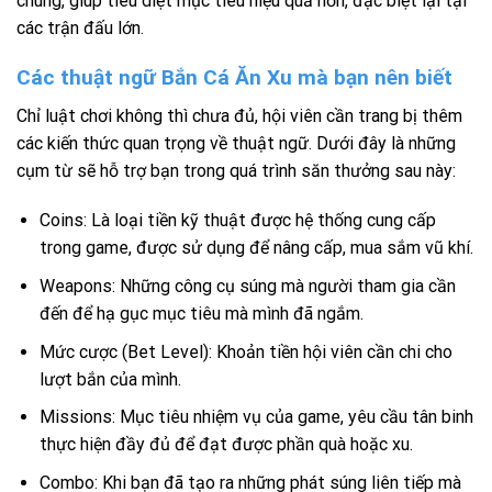
chúng, giúp tiêu diệt mục tiêu hiệu quả hơn, đặc biệt lại tại
các trận đấu lớn.
Các thuật ngữ Bắn Cá Ăn Xu mà bạn nên biết
Chỉ luật chơi không thì chưa đủ, hội viên cần trang bị thêm
các kiến thức quan trọng về thuật ngữ. Dưới đây là những
cụm từ sẽ hỗ trợ bạn trong quá trình săn thưởng sau này:
Coins: Là loại tiền kỹ thuật được hệ thống cung cấp
trong game, được sử dụng để nâng cấp, mua sắm vũ khí.
Weapons: Những công cụ súng mà người tham gia cần
đến để hạ gục mục tiêu mà mình đã ngắm.
Mức cược (Bet Level): Khoản tiền hội viên cần chi cho
lượt bắn của mình.
Missions: Mục tiêu nhiệm vụ của game, yêu cầu tân binh
thực hiện đầy đủ để đạt được phần quà hoặc xu.
Combo: Khi bạn đã tạo ra những phát súng liên tiếp mà