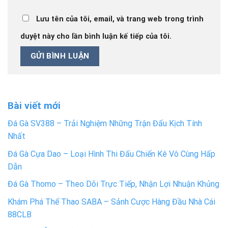
Lưu tên của tôi, email, và trang web trong trình
duyệt này cho lần bình luận kế tiếp của tôi.
Bài viết mới
Đá Gà SV388 – Trải Nghiệm Những Trận Đấu Kịch Tính
Nhất
Đá Gà Cựa Dao – Loại Hình Thi Đấu Chiến Kê Vô Cùng Hấp
Dẫn
Đá Gà Thomo – Theo Dõi Trực Tiếp, Nhận Lợi Nhuận Khủng
Khám Phá Thể Thao SABA – Sảnh Cược Hàng Đầu Nhà Cái
88CLB