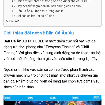
Chiến thuật “chơi ria” trong bắn ăn xu tại nhà cái 88CLB
Hãy nên tiết kiệm đạn khi săn những chú cá nhỏ
Bắn Cá Ăn Xu theo xu hướng đơn lẻ
Chỉ săn cá lớn khi có đủ đạn
Lời kết
Giới thiệu đôi nét về Bắn Cá Ăn Xu
Bắn Cá Ăn Xu
tại 88CLB là một điểm cực nổi bật với đa
dạng trò chơi phong như “Twoyeah Fishing” và “Chill
Fishing”. Với giao diện vô cùng sinh động và dễ thao tác, hội
viên có thể dễ dàng tham gia vào việc săn thưởng tại đây.
Ngoài ra thì khu vực săn cá còn sẽ được phân thành các
chuyên mục như trò chơi hot nhất, mới nhất và chuyên gia
bắn cá. Nhằm giúp hội viên dễ dàng lựa chọn tựa game yêu
thích của bản thân.