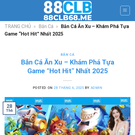
Skip
to
content
TRANG CHỦ
»
Bắn Cá
»
Bắn Cá Ăn Xu – Khám Phá Tựa
Game “Hot Hit” Nhất 2025
BẮN CÁ
Bắn Cá Ăn Xu – Khám Phá Tựa
Game “Hot Hit” Nhất 2025
POSTED ON
28 THÁNG 6, 2025
BY
ADMIN
28
Th6