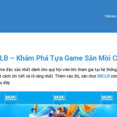
TRANG
CLB
– Khám Phá Tựa Game Săn Mồi 
 đặc sắc nhất dành cho quý hội viên khi tham gia tại hệ thống.
cách chi tiết và rõ ràng nhất. Thêm vào đó, sân chơi
88CLB
còn
u đây.