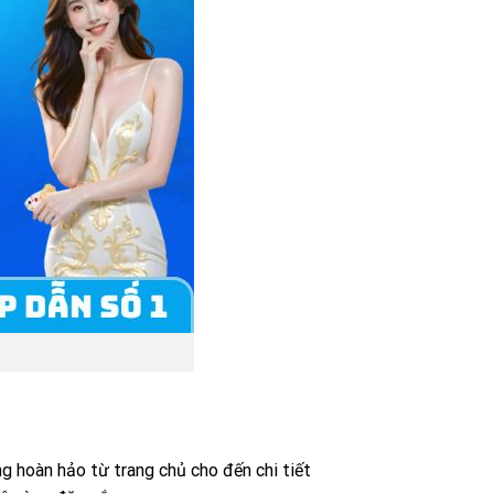
ng hoàn hảo từ trang chủ cho đến chi tiết