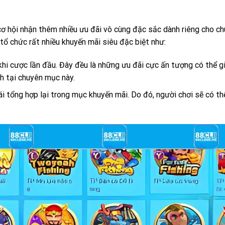
cơ hội nhận thêm nhiều ưu đãi vô cùng đặc sắc dành riêng cho ch
tổ chức rất nhiều khuyến mãi siêu đặc biệt như:
khi cược lần đầu. Đây đều là những ưu đãi cực ấn tượng có thể gi
h tại chuyên mục này.
cái tổng hợp lại trong mục khuyến mãi. Do đó, người chơi sẽ có t