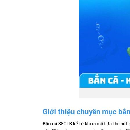
Giới thiệu chuyên mục bắn
Bắn cá
88CLB kể từ khi ra mắt đã thu hút đư