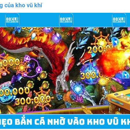
 của kho vũ khí