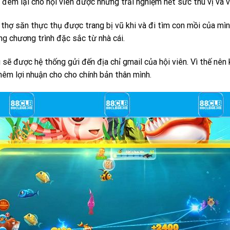
đem lại cho hội viên được những trải nghiệm hết sức thú vị và 
thợ săn thực thụ được trang bị vũ khi và đi tìm con mồi của mìn
ng chương trình đặc sắc từ nhà cái.
sẽ được hệ thống gửi đến địa chỉ gmail của hội viên. Vì thế nên
thêm lợi nhuận cho cho chính bản thân mình.