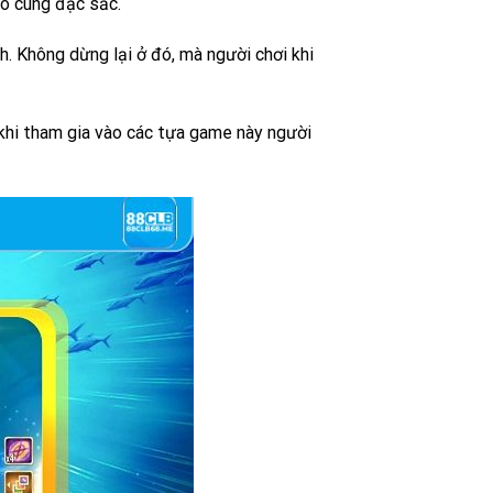
vô cùng đặc sắc.
h. Không dừng lại ở đó, mà người chơi khi
 khi tham gia vào các tựa game này người