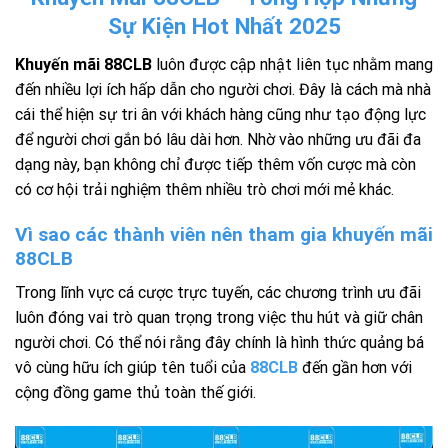
Sự Kiện Hot Nhất 2025
Khuyến mãi 88CLB
luôn được cập nhật liên tục nhằm mang
đến nhiều lợi ích hấp dẫn cho người chơi. Đây là cách mà nhà
cái thể hiện sự tri ân với khách hàng cũng như tạo động lực
để người chơi gắn bó lâu dài hơn. Nhờ vào những ưu đãi đa
dạng này, bạn không chỉ được tiếp thêm vốn cược mà còn
có cơ hội trải nghiệm thêm nhiều trò chơi mới mẻ khác.
Vì sao các thành viên nên tham gia khuyến mãi
88CLB
Trong lĩnh vực cá cược trực tuyến, các chương trình ưu đãi
luôn đóng vai trò quan trọng trong việc thu hút và giữ chân
người chơi. Có thể nói rằng đây chính là hình thức quảng bá
vô cùng hữu ích giúp tên tuổi của
88CLB
đến gần hơn với
cộng đồng game thủ toàn thế giới.