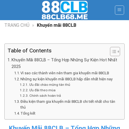
Skip
to
content
TRANG CHỦ
»
Khuyến mãi 88CLB
Table of Contents
Khuyến Mãi 88CLB – Tổng Hợp Những Sự Kiện Hot Nhất
2025
Vì sao các thành viên nên tham gia khuyến mãi 88CLB
Những sự kiện khuyến mãi 88CLB hấp dẫn nhất hiện nay
Ưu đãi chào mừng tân thủ
Ưu đãi theo mùa
Chính sách hoàn trả
Điều kiện tham gia khuyến mãi 88CLB chi tiết nhất cho tân
thủ
Tổng kết
Khuyến Mãi 88CLB – Tổng Hợp Những