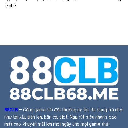
lệ nhé.
88CLB
– Cổng game bài đổi thưởng uy tín, đa dạng trò chơi
như tài xỉu, tiến lên, bắn cá, slot. Nạp rút siêu nhanh, bảo
mật cao, khuyến mãi lớn mỗi ngày cho mọi game thủ!