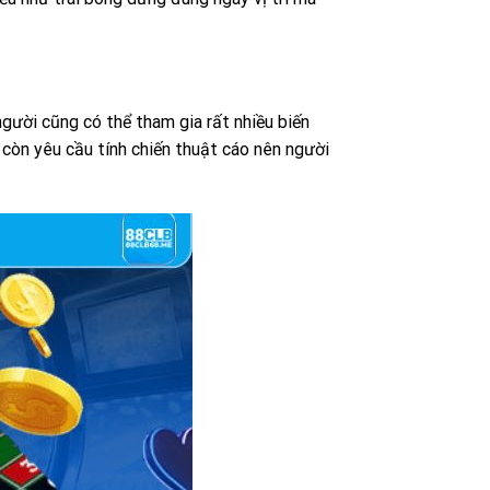
người cũng có thể tham gia rất nhiều biến
còn yêu cầu tính chiến thuật cáo nên người