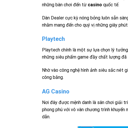
những bàn chơi đến từ
casino
quốc tế.
Dàn Dealer cực kỳ nóng bỏng luôn sẵn sàng 
nhằm mang đến cho quý vị những giây phút 
Playtech
Playtech chính là một sự lựa chọn lý tưởng
những siêu phẩm game đầy chất lượng đã g
Nhờ vào công nghệ hình ảnh siêu sắc nét g
công bằng.
AG Casino
Nơi đây được mệnh danh là sân chơi giải tr
phong phú với vô vàn chương trình khuyến 
dẫn.