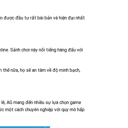
n được đầu tư rất bài bản và hiện đại nhất
line. Sảnh chơi này nổi tiếng hàng đấu với
n thế nữa, họ sẽ an tâm về độ minh bạch,
ởi lẽ, AG mang đến nhiều sự lựa chọn game
hức một cách chuyên nghiệp với quy mô hấp