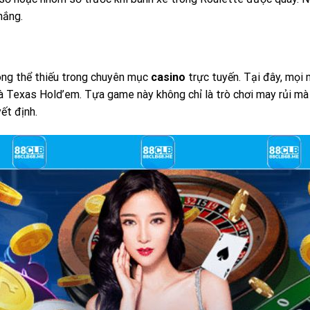
hắng.
ng thể thiếu trong chuyên mục
casino
trực tuyến. Tại đây, mọi 
 Texas Hold’em. Tựa game này không chỉ là trò chơi may rủi mà 
ết định.