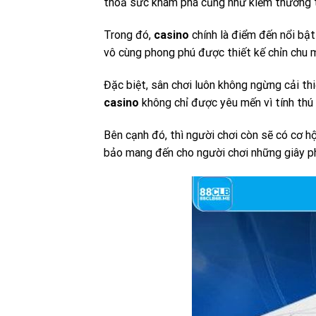
thoả sức khám phá cũng như kiểm thưởng t
Trong đó,
casino
chính là điểm đến nổi bật
vô cùng phong phú được thiết kế chỉn chu 
Đặc biệt, sân chơi luôn không ngừng cải th
casino
không chỉ được yêu mến vì tính thú 
Bên cạnh đó, thì người chơi còn sẽ có cơ h
bảo mang đến cho người chơi những giây phú