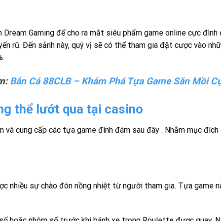
n Dream Gaming để cho ra mắt siêu phẩm game online cực đình đá
ến rũ. Đến sảnh này, quý vị sẽ có thể tham gia đặt cược vào nh
%.
m:
Bắn Cá 88CLB – Khám Phá Tựa Game Săn Mồi C
g thể lướt qua tại casino
ơn và cung cấp các tựa game đình đám sau đây . Nhằm mục đích 
ợc nhiều sự chào đón nồng nhiệt từ người tham gia. Tựa game này
số hoặc nhóm số trước khi bánh xe trong Roulette được quay. Nế