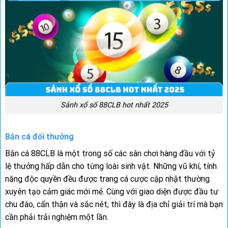
Sảnh xổ số 88CLB hot nhất 2025
Bắn cá đổi thưởng
Bắn cá 88CLB là một trong số các sân chơi hàng đầu với tỷ
lệ thưởng hấp dẫn cho từng loài sinh vật. Những vũ khí, tính
năng độc quyền đều được trang cá cược cập nhật thường
xuyên tạo cảm giác mới mẻ. Cùng với giao diện được đầu tư
chu đáo, cẩn thận và sắc nét, thì đây là địa chỉ giải trí mà bạn
cần phải trải nghiệm một lần.