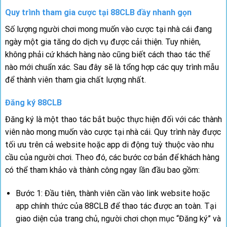
Quy trình tham gia cược tại 88CLB đầy nhanh gọn
Số lượng người chơi mong muốn vào cược tại nhà cái đang
ngày một gia tăng do dịch vụ được cải thiện. Tuy nhiên,
không phải cứ khách hàng nào cũng biết cách thao tác thế
nào mới chuẩn xác. Sau đây sẽ là tổng hợp các quy trình mẫu
để thành viên tham gia chất lượng nhất.
Đăng ký 88CLB
Đăng ký là một thao tác bắt buộc thực hiện đối với các thành
viên nào mong muốn vào cược tại nhà cái. Quy trình này được
tối ưu trên cả website hoặc app di động tuỳ thuộc vào nhu
cầu của người chơi. Theo đó, các bước cơ bản để khách hàng
có thể tham khảo và thành công ngay lần đầu bao gồm:
Bước 1: Đầu tiên, thành viên cần vào link website hoặc
app chính thức của 88CLB để thao tác được an toàn. Tại
giao diện của trang chủ, người chơi chọn mục “Đăng ký” và