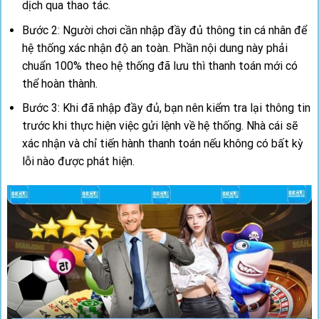
dịch qua thao tác.
Bước 2: Người chơi cần nhập đầy đủ thông tin cá nhân để
hệ thống xác nhận độ an toàn. Phần nội dung này phải
chuẩn 100% theo hệ thống đã lưu thì thanh toán mới có
thể hoàn thành.
Bước 3: Khi đã nhập đầy đủ, bạn nên kiểm tra lại thông tin
trước khi thực hiện việc gửi lệnh về hệ thống. Nhà cái sẽ
xác nhận và chỉ tiến hành thanh toán nếu không có bất kỳ
lỗi nào được phát hiện.