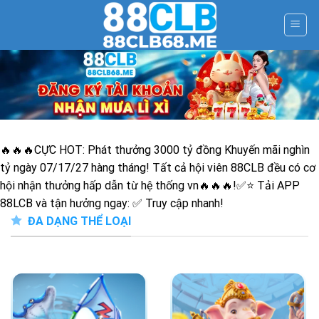
Skip
to
content
🔥🔥🔥CỰC HOT: Phát thưởng 3000 tỷ đồng Khuyến mãi nghìn
tỷ ngày 07/17/27 hàng tháng! Tất cả hội viên 88CLB đều có cơ
hội nhận thưởng hấp dẫn từ hệ thống vn🔥🔥🔥!✅⭐ Tải APP
88LCB và tận hưởng ngay: ✅ Truy cập nhanh!
ĐA DẠNG THỂ LOẠI