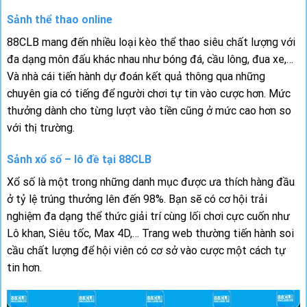
Sảnh thể thao online
88CLB mang đến nhiều loại kèo thể thao siêu chất lượng với
đa dạng môn đấu khác nhau như bóng đá, cầu lông, đua xe,…
Và nhà cái tiến hành dự đoán kết quả thông qua những
chuyên gia có tiếng để người chơi tự tin vào cược hơn. Mức
thưởng dành cho từng lượt vào tiền cũng ở mức cao hơn so
với thị trường.
Sảnh xổ số – lô đề tại 88CLB
Xổ số là một trong những danh mục được ưa thích hàng đầu
ở tỷ lệ trúng thưởng lên đến 98%. Bạn sẽ có cơ hội trải
nghiệm đa dạng thể thức giải trí cùng lối chơi cực cuốn như
Lô khan, Siêu tốc, Max 4D,… Trang web thường tiến hành soi
cầu chất lượng để hội viên có cơ sở vào cược một cách tự
tin hơn.