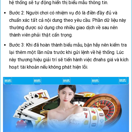
hệ thống sẽ tự động hiển thị biểu mẫu thông tin.
Bước 2: Người chơi có nhiệm vụ đó là điền đầy đủ và
chuẩn xác tất cả nội dung theo yêu cầu. Phần dữ liệu này
thường được sử dụng cho nhiều giao dịch về sau nên
thành viên phải thật cẩn trọng.
Bước 3: Khi đã hoàn thành biểu mẫu, bận hãy nên kiểm tra
lại thêm một lần nữa trước khi gửi lệnh về hệ thống. Lúc
này thương hiệu giải trí sẽ tiến hành việc đnahs giá và kích
hoạt tài khoản nếu không phát hiện lỗi.