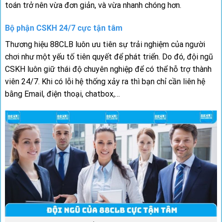
toán trở nên vừa đơn giản, và vừa nhanh chóng hơn.
Bộ phận CSKH 24/7 cực tận tâm
Thương hiệu 88CLB luôn ưu tiên sự trải nghiệm của người
chơi như một yếu tố tiên quyết để phát triển. Do đó, đội ngũ
CSKH luôn giữ thái độ chuyên nghiệp để có thể hỗ trợ thành
viên 24/7. Khi có lỗi hệ thống xảy ra thì bạn chỉ cần liên hệ
bằng Email, điện thoại, chatbox,…