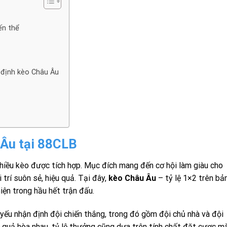
ến thể
n định kèo Châu Âu
 Âu tại 88CLB
 nhiều kèo được tích hợp. Mục đích mang đến cơ hội làm giàu cho
 trí suôn sẻ, hiệu quả. Tại đây,
kèo Châu Âu
– tỷ lệ 1×2 trên bả
iện trong hầu hết trận đấu.
 yếu nhận định đội chiến thắng, trong đó gồm đội chủ nhà và đội
 quả hòa nhau, tỷ lệ thưởng cũng dựa trên tính chất đặt cược m