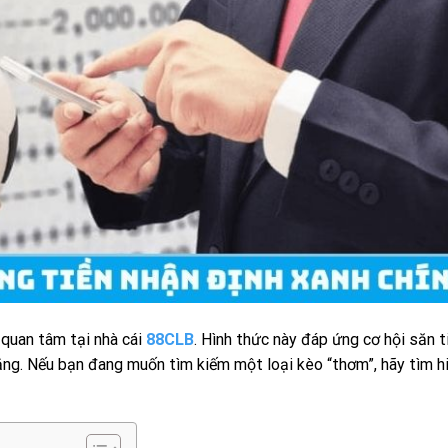
quan tâm tại nhà cái
88CLB
. Hình thức này đáp ứng cơ hội săn t
hắng. Nếu bạn đang muốn tìm kiếm một loại kèo “thơm”, hãy tìm h