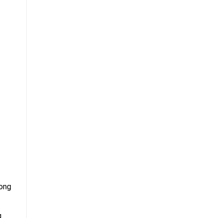
rong
g