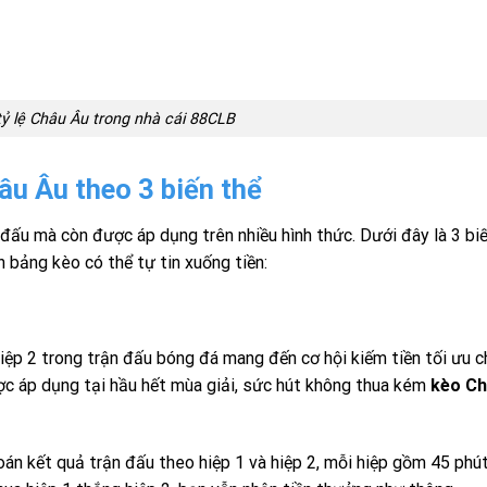
tỷ lệ Châu Âu trong nhà cái 88CLB
âu Âu theo 3 biến thể
 đấu mà còn được áp dụng trên nhiều hình thức. Dưới đây là 3 bi
n bảng kèo có thể tự tin xuống tiền:
iệp 2 trong trận đấu bóng đá mang đến cơ hội kiếm tiền tối ưu c
ược áp dụng tại hầu hết mùa giải, sức hút không thua kém
kèo C
án kết quả trận đấu theo hiệp 1 và hiệp 2, mỗi hiệp gồm 45 phú