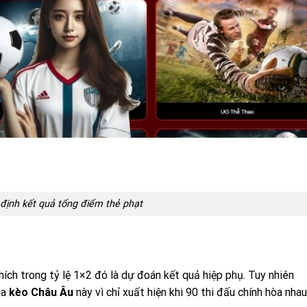
định kết quả tổng điểm thẻ phạt
ch trong tỷ lệ 1×2 đó là dự đoán kết quả hiệp phụ. Tuy nhiên
ia
kèo Châu Âu
này vì chỉ xuất hiện khi 90 thi đấu chính hòa nhau