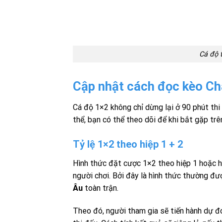
Cá độ 
Cập nhật cách đọc kèo Ch
Cá độ 1×2 không chỉ dừng lại ở 90 phút thi
thể, bạn có thể theo dõi để khi bắt gặp trê
Tỷ lệ 1×2 theo hiệp 1 + 2
Hình thức đặt cược 1×2 theo hiệp 1 hoặc h
người chơi. Bởi đây là hình thức thường đ
Âu
toàn trận.
Theo đó, người tham gia sẽ tiến hành dự đo