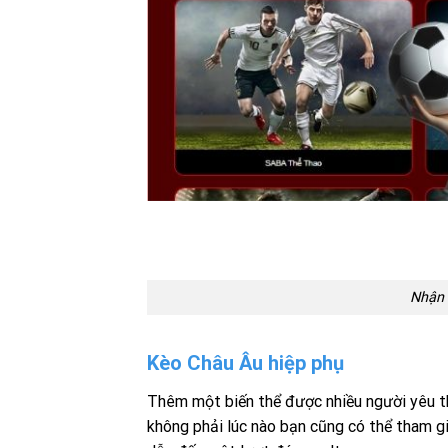
Nhận 
Kèo Châu Âu hiệp phụ
Thêm một biến thể được nhiều người yêu thí
không phải lúc nào bạn cũng có thể tham g