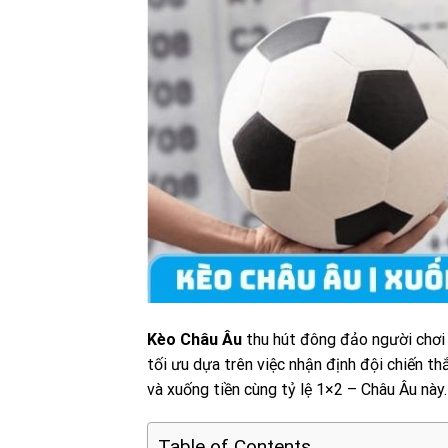
Kèo Châu Âu
thu hút đông đảo người chơi 
tối ưu dựa trên việc nhận định đội chiến t
và xuống tiền cùng tỷ lệ 1×2 – Châu Âu này.
Table of Contents